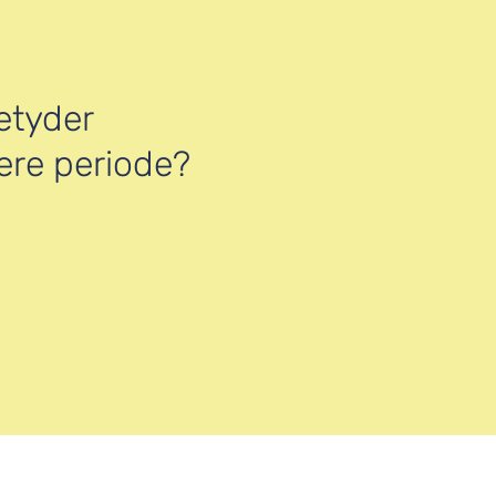
etyder
gere periode?