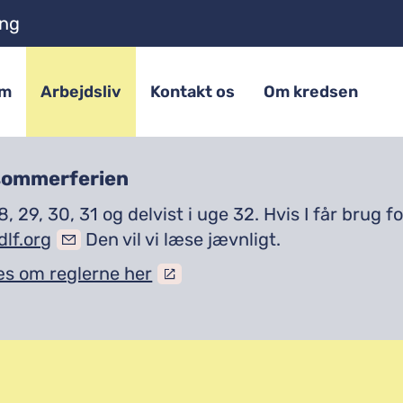
ing
em
Arbejdsliv
Kontakt os
Om kredsen
 sommerferien
8, 29, 30, 31 og delvist i uge 32. Hvis I får brug
lf.org
Den vil vi læse jævnligt.
æs om reglerne her