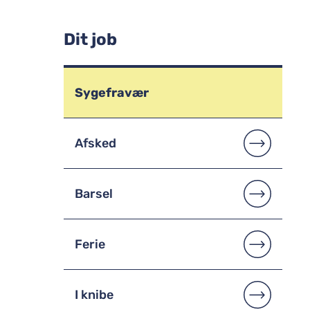
Dit job
Sygefravær
Afsked
Barsel
Ferie
I knibe