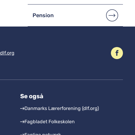
Pension
dlf.org
Se også
Danmarks Lærerforening (dlf.org)
Fagbladet Folkeskolen
Faglige netværk