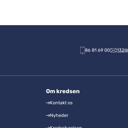
86 81 69 00
132@
Om kredsen
Kontakt os
Nyheder
Kredsstyrelsen